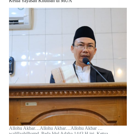
Ketua Yayasan Khutbah di MUA
Allohu Akbar…Allohu Akbar…Allohu Akbar …
walillaahilhamd. Pada Idul Adzha 1443 H ini, Ketua