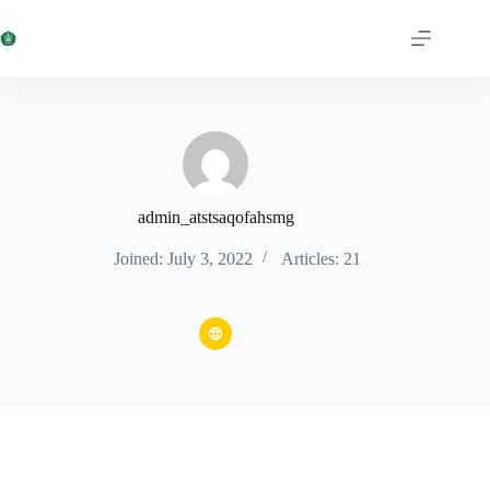
Skip
to
content
admin_atstsaqofahsmg
Joined: July 3, 2022
Articles: 21