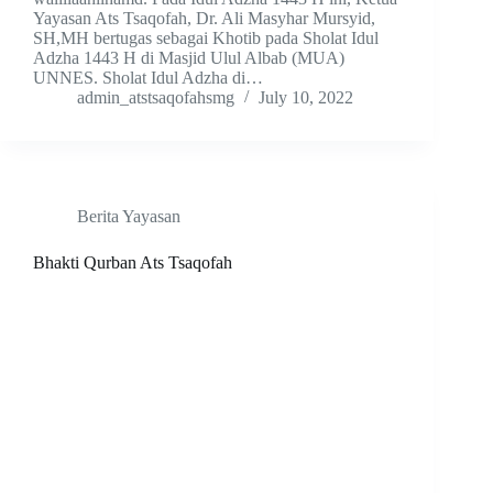
Yayasan Ats Tsaqofah, Dr. Ali Masyhar Mursyid,
SH,MH bertugas sebagai Khotib pada Sholat Idul
Adzha 1443 H di Masjid Ulul Albab (MUA)
UNNES. Sholat Idul Adzha di…
admin_atstsaqofahsmg
July 10, 2022
Berita Yayasan
Bhakti Qurban Ats Tsaqofah